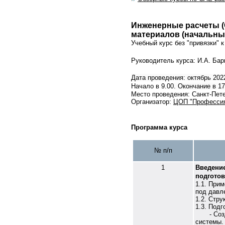
Инженерные расчеты (
материалов (начальны
Учебный курс без "привязки" 
Руководитель курса: И.А. Бар
Дата проведения:
о
ктябр
ь
2022
Начало в 9.00
. Окончание в 17
Место проведения: Санкт-Пете
Организатор:
ЦОП "Професси
Программа курса
№ п/п
1
Введение
подготов
1.1. При
под дав
1.2. Стр
1.3. Под
- Создан
системы