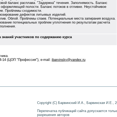
ой баланс расплава. "Задержка" течения. Заполнямость. Баланс
в оформляющей полости. Баланс потоков в отливке. Неустойчивое
ие. Проблемы сходимости.
гнозирование дефектов литьевых изделий.
в. Облой. Проблемы спаев. Потенциальные места запирания воздуха.
рование потенциальных проблем уплотнения по результатам расчета
аполнения.
 знаний участников по содержанию курса
тника.
54-14 (ЦОП "Профессия"), e-mail:
ibarvinsky@yandex.ru
Copyright
(C) Барвинский И.А., Барвинская И.Е., 
Перепечатка публикаций сайта допускается толь
разрешения авторов