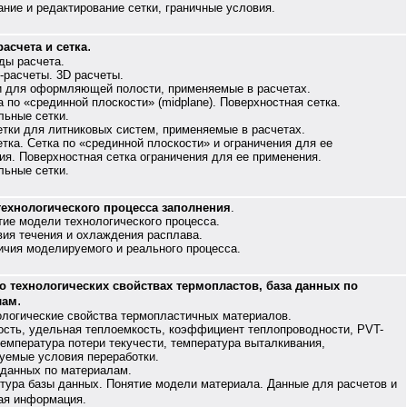
ание и редактирование сетки, граничные условия.
.
асчета и сетка
ды расчета.
D-расчеты. 3D расчеты.
ки для оформляющей полости, применяемые в расчетах.
а по «срединной плоскости» (midplane). Поверхностная сетка.
льные сетки.
Сетки для литниковых систем, применяемые в расчетах.
етка. Сетка по «срединной плоскости» и ограничения для ее
ия. Поверхностная сетка ограничения для ее применения.
льные сетки.
ехнологического процесса заполнения
.
тие модели технологического процесса.
овия течения и охлаждения расплава.
личия моделируемого и реального процесса.
о технологических свойствах термопластов, база данных по
.
лам
нологические свойства термопластичных материалов.
ть, удельная теплоемкость, коэффициент теплопроводности, PVT-
температура потери текучести, температура выталкивания,
уемые условия переработки.
а данных по материалам.
ура базы данных. Понятие модели материала. Данные для расчетов и
ая информация.