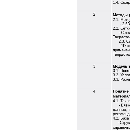
1.4. Созд
2
Методы р
2.1. Мето
- 2.5
2.2. Сет
- Сетк
Твердоте
2.3. 
- 1D-с
применен
Твердоте
3
Модель т
3.1. Поня
3.2. Усл
3.3. Раз
4
Понятие 
материа
4.1. Тех
- Вязкос
данные, 
рекоменд
4.2. Баз
- Структ
справочн