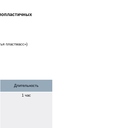
рмопластичных
ья пластмасс»)
Длительность
1 час