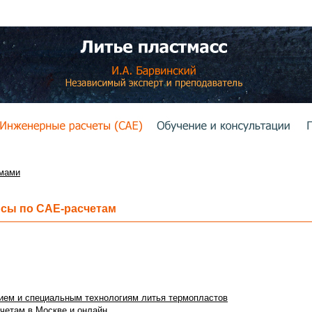
емами
рсы по
CAE-
расчетам
ием и специальным технологиям литья термопластов
четам в Москве и онлайн