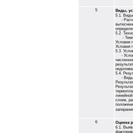
5
Виды, ус
5.1. Виды
- Расчет
вытеснен
определе
5.2. Техн
- Темпер
Условия 
Условия 
5.3. Усло
- Услови
численно
результа
недолива
5.4. Резу
- Виды р
Результа
Результа
термопла
линейной
слоев, ра
положени
запирани
6
Оценка р
6.1. Выя
факторов