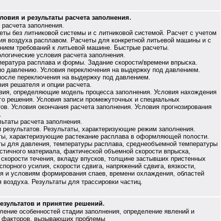
.
ловия и результаты расчета заполнения
 расчета заполнения.
ы без литниковой системы и с литниковой системой. Расчет с учетом
ия воздуха расплавом. Расчеты для конкретной литьевой машины и с
нием требований к литьевой машине. Быстрые расчеты.
ологические условия расчета заполнения.
атура расплава и формы. Задание скорости/времени впрыска.
по давлению. Условия переключения на выдержку под давлением.
после переключения на выдержку под давлением.
вия решателя и опции расчета.
я, определяющие модель процесса заполнения. Условия нахождения
го решения. Условия записи промежуточных и специальных
тов. Условия окончания расчета заполнения. Условия прогнозирования
.
льтаты расчета заполнения.
езультатов. Результаты, характеризующие режим заполнения.
ты, характеризующие растекание расплава в оформляющей полости.
ты для давления, температуры расплава, среднеобъемной температуры
стичного материала, фактической объемной скорости впрыска,
 скорости течения, вкладу впусков, толщине застывших пристенных
спорного усилия, скорости сдвига, напряжений сдвига, вязкости,
я и условиям формирования спаев, времени охлаждения, областей
я воздуха. Результаты для трассировки частиц.
.
езультатов и принятие решений
вление особенностей стадии заполнения, определение явлений и
 факторов, вызывающих проблемы