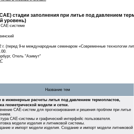
CAE) стадии заполнения при литье под давлением те
й уровень)
к CAE-системе
винский
 г.
(перед 9-м международным семинаром «Современные технологии лит
.00.
рбург, Отель "Азимут"
я"
Название тем
 в инженерные расчеты литья под давлением термопластов,
.
ка геометрической модели и сетки
менение CAE-систем для прогнозирования и решения проблем при литье
лением.
уктура CAE-системы и графический интерфейс пользователя.
готовка модели изделия и литниковой системы.
ие и импорт модели изделия. Создание и импорт модели литниковой
.